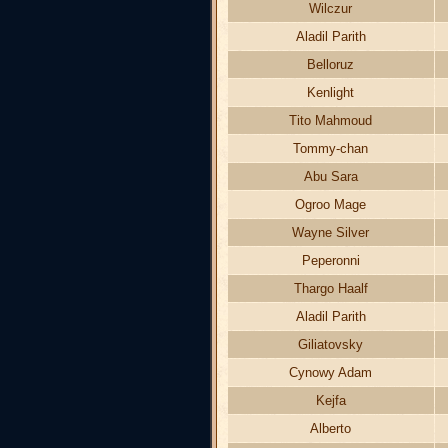
Wilczur
Aladil Parith
Belloruz
Kenlight
Tito Mahmoud
Tommy-chan
Abu Sara
Ogroo Mage
Wayne Silver
Peperonni
Thargo Haalf
Aladil Parith
Giliatovsky
Cynowy Adam
Kejfa
Alberto