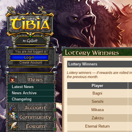
Lottery Winners
Lottery winners — if rewards are rolled i
the previous month.
Player
Latest News
News Archive
Bagni
Changelog
Senshi
Mikasa
Zakrzu
Eternal Return