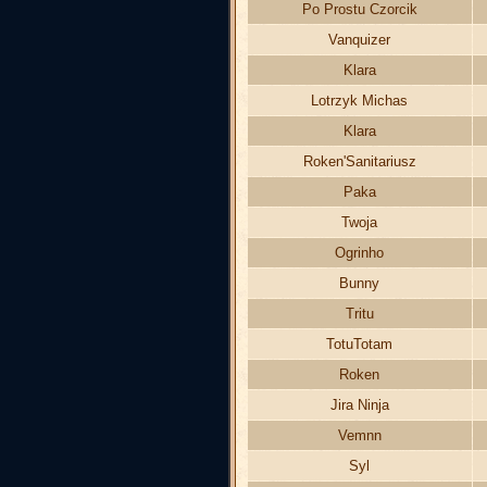
Po Prostu Czorcik
Vanquizer
Klara
Lotrzyk Michas
Klara
Roken'Sanitariusz
Paka
Twoja
Ogrinho
Bunny
Tritu
TotuTotam
Roken
Jira Ninja
Vemnn
Syl