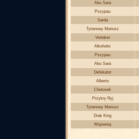
Abu Sara
Pszypau
Sarda
Tytanowy Mariusz
Vertaker
Alkoholix
Pszypau
Abu Sara
Defekator
Alberto
Chetosek
Przykry Ryj
Tytanowy Mariusz
Drak King
Wojowniq