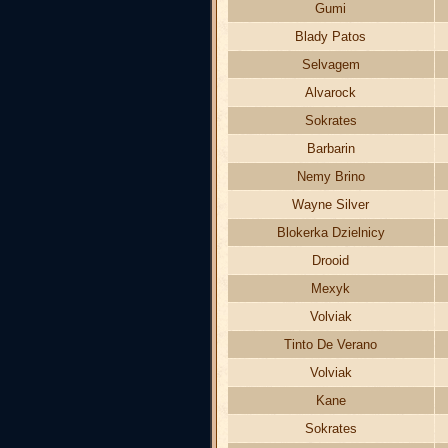
Gumi
Blady Patos
Selvagem
Alvarock
Sokrates
Barbarin
Nemy Brino
Wayne Silver
Blokerka Dzielnicy
Drooid
Mexyk
Volviak
Tinto De Verano
Volviak
Kane
Sokrates