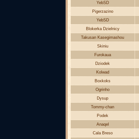
YebSD
Pigerzazino
YebSD
Blokerka Dzielnicy
Takusan Kasegimashou
Skiniu
Furokaua
Dziodek
Kolwad
Boxkoks
Ogrinho
Dysup
Tommy-chan
Podek
Anaqel
Cala Breso